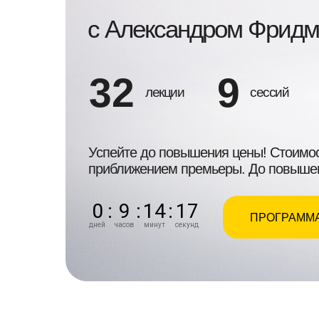
c Александром Фрид
32
9
лекции
сессий
Успейте до повышения цены! Стоимос
приближением премьеры. До повыше
0
:
9
:
14
:
16
ПРОГРАММ
дней
часов
минут
секунд