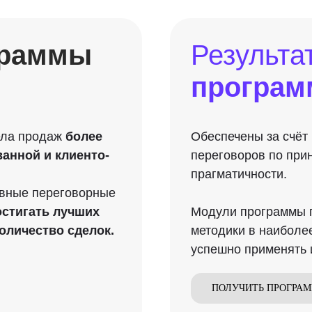
граммы
Результ
:
програм
дела продаж
более
Обеспечены за счёт
анной и клиенто-
переговоров по пр
прагматичности.
овные переговорные
остигать лучших
Модули программы п
оличество сделок.
методики в наиболе
успешно применять 
ПОЛУЧИТЬ ПРОГРА