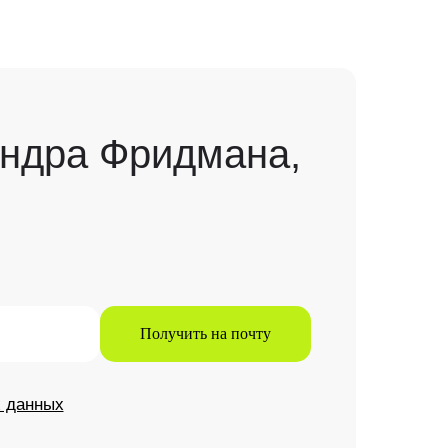
андра Фридмана,
Получить на почту
х данных