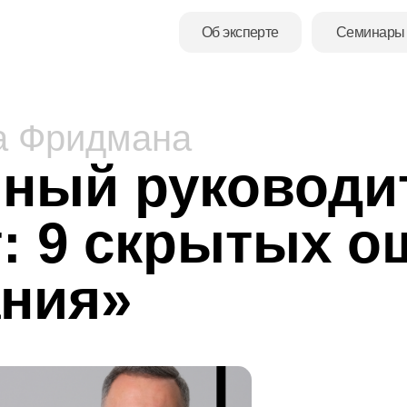
Об эксперте
Семинары
Курсы
а Фридмана
мный руководи
т: 9 скрытых 
ания»