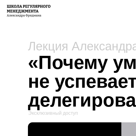
Лекция Александр
«Почему у
не успевае
делегиров
Эксклюзивный доступ