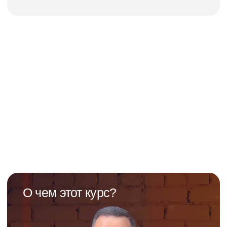
Стаж
33 года консультирую собственников
бизнеса и обучаю руководителей.
Стаж в бизнесе 38 лет
Статус
Управляющий партнёр
консалтинговой компании «Amadeus
Group», Рига, Латвия
Конкурентное
преимущество
Системный подход и технологичность
методик управления. Семинары
охватывают все темы и компетенции,