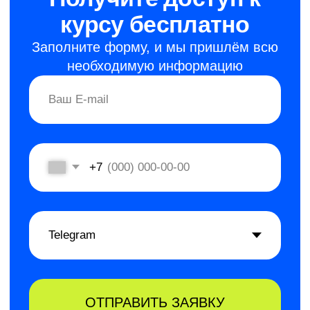
Как получать нужный
результат без хаоса
и оправданий?
Вы уже планируете задачи, делегируете
и контролируете процессы. Но из-за
несистемных изменений возникают
срывы сроков, а ответственность
остаётся размытой.
Пробный экспресс-курс поможет
сделать первый шаг
к профессиональному управлению:
вы пересмотрите подход
к планированию и узнаете, как
управлять не только своим временем,
но и временем команды.