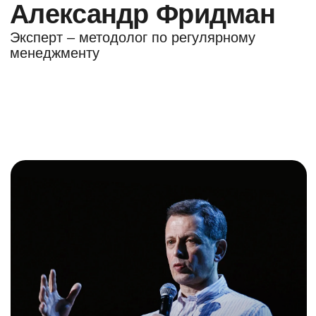
Бесплатно
Доступ к записям курса:
доступ на время прохождения (7 дней)
Тариф даёт доступ к трём
базовым урокам
Планирование, делегирование и контроль
Видеолекции, тексты
и задания для первых
шагов внедрения
Важно понимать:
Для тех, кто хочет
проверить технологии А.
Фридмана
Это стартовый уровень без обратной связи
Ограничен по сравнению
с полными курсами
При аккуратном выполнении заданий уже даёт
заметную пользу
Стоимость курса:
Бесплатно