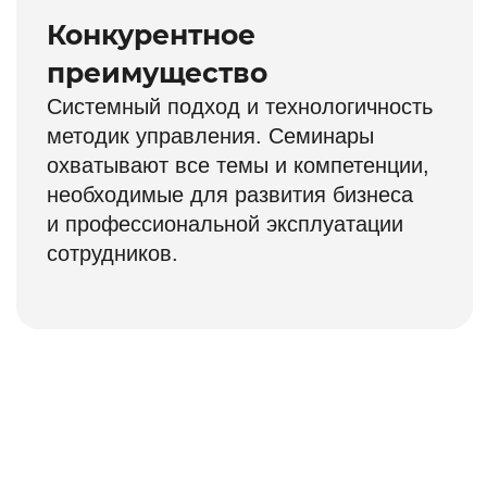
Александра Фридмана по
управленческому
планированию
Важно понимать:
Рассчитан на
руководителей, которые
ценят своё время
Снижает количество
типовых ошибок при
внедрении за счёт
сопровождения
Стоимость курса:
21 500 ₽
9 900 ₽
Получить доступ