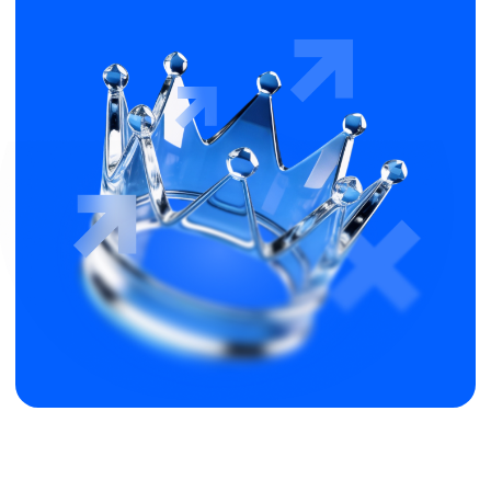
Планирование: ключ
к точности управления
Вы узнаете, как исключить
завал задач и объективно
решать, что делать сейчас, что
делегировать сотрудникам,
а что сознательно не делать,
чтобы рабочий день перестал
быть сплошной реакцией
на срочное и стал более
управляемым.
Компетенции
руководителя: что должен
уметь профессионал
Вы получите чёткое
понимание, с какой
управленческой компетенции
начать, как выстроить своё
развитие и какие инструменты
регулярного менеджмента