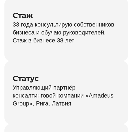
своей практики
Стоимость курса:
11 900 ₽
4 900 ₽
Получить доступ
Премиум
Доступ к записям курса:
30 дней после начала учёбы
из 30-ти
Всё из
тарифа «Бизнес»
Персональная консультация
куратора Школы
по вопросам обучения
и подбора следующих
курсов
Доступ к чат‑боту,
обученному на материалах