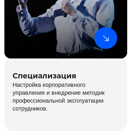
Получить доступ
Бизнес
Доступ к записям курса:
30 дней после начала учёбы
из 30-ти
Всё из
базового тарифа
Участие в Zoom-сессии
«вопрос-ответ»
с Александром Фридманом
Дополнительный аудио-урок
по модели компетенций
руководителя
После выполнения тестов
получаете промокоды
по 5 000 ₽ для оплаты
курсов Школы
Важно понимать:
Даёт возможность
разобрать ситуации из