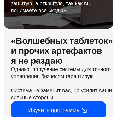
«Стратегический менеджмент:
как обеспечить долгосрочное
и устойчивое развитие бизнеса»
Собственники – да, директора –
необходимо, команда топ-
менеджеров – крайне желательно
Продолжительность: 16 академических
часов
Вы получаете:
1. Подходы к созданию «Рабочих»
и «Развивающих» целей бизнеса;
2. Методику разработки стратегии
развития компании;
3. Технологию диагностики проблем
по «слабым сигналам»;
4. Инструменты лоялизации
управленческой команды для