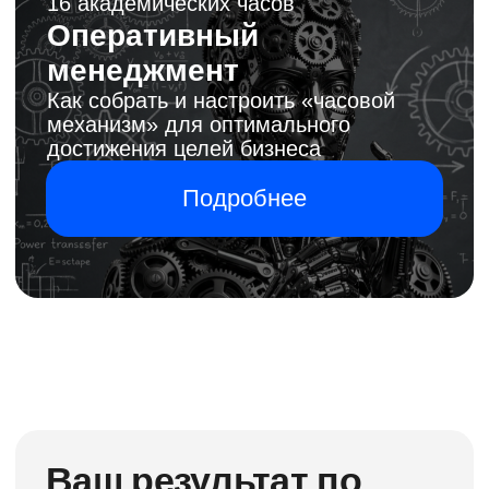
знания о системных и прагматичных
подходах к управлению бизнесом и
компанией в целом, стратегическим и
оперативным маркетингом,
человеческим потенциалом,
организационной структурой, бизнес-
процессами и подчиненными.
Вы получаете единую и
непротиворечивую систему. Не
зашитую, а открытую, так как вы
понимаете все «коды».
«Волшебных таблеток»
и прочих артефактов
я не раздаю
Однако, получение системы для точного
управления бизнесом гарантирую.
Система не заменит вас, но усилит ваши