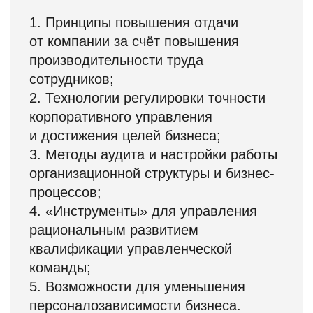
на минимально возможном
уровне иерархии. Почему ваша
структура не работает?
Возможности для бурного роста
бизнеса создают и параллельные
опасности
Кажется, что ваш корабль
подхватило попутным ветром и
это – навсегда, только успевай
рулить и увеличивать площадь
паруса. Но если собственник
параллельно не уделяет
внимания развитию системы
корпоративного управления, то
выросшая компания напоминает
«карточный домик», рыхлое
тело без должного опорно-
двигательного аппарата и
мышц. Возможно, вы себе