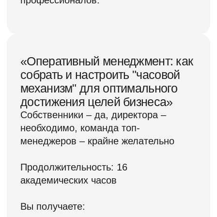
понятный для всех и надёжно
работающий, пусть и сложный,
корпоративный «механизм». Да,
сложный, но разве может быть
простое решение для крупного
и конкурентоспособного
бизнеса?
Сколько часов в неделю
у вас уходит на «ручной
привод»?
Часто ли вы разбираете
вопросы, которые, вроде бы,
уместно было бы решать
подчинённым вам
руководителям? Для этого у них
есть и штат, и полномочия,
и даже мотивация.
Но решают ли? Есть правило:
система тем эффективнее, чем
больше вопросов решается