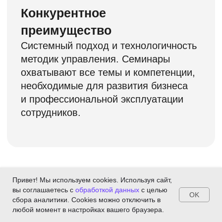
Привет! Мы используем cookies. Используя сайт,
вы соглашаетесь с
обработкой данных
с целью
OK
сбора аналитики. Cookies можно отключить в
Пишите, отвечаем сразу!
Пишите, отвечаем сразу!
любой момент в настройках вашего браузера.