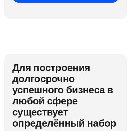
реализации стратегии.
«Стратегический маркетинг: как
обеспечить гибкое конкурентное
преимущество компании
на рынке»
Собственники – да, директора –
необходимо, команда топ-
менеджеров – крайне желательно
Продолжительность: 16 академических
часов
Вы получаете:
1. Знание ключевых принципов
и технологий стратегического
маркетинга: правильное совмещение
с оперативным маркетингом, анализ
рынка, методы разработки и внедрения
всех нужных стратегий;