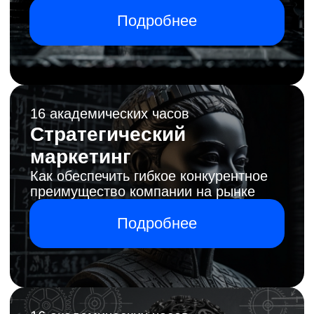
итогам обучения:
Вы располагаете системными и
взаимоусиливающими «блоками»
знаний, поэтому в дальнейшем
сможете решить: чем управлять
самостоятельно, а что — правильно
делегировать тем, кто обеспечит вам
нужные результаты.
Ведь делегировать — не значит
всучить и с облегчением отвернуться,
правда?
Почему
«Эффективное
управление»?
Программа состоит из 3
самостоятельных, взаимоусиливающих
и логически связанных тем. Даёт