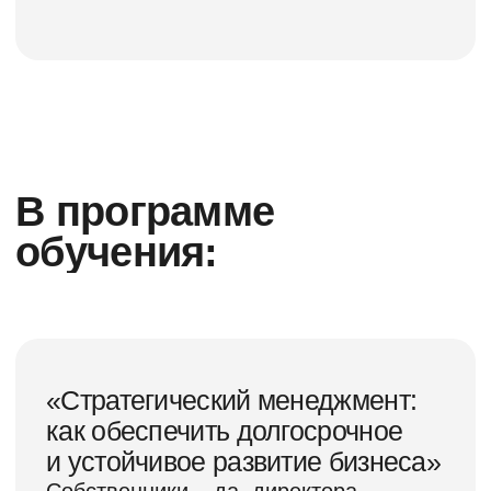
академических часов
Вы получаете:
1. Принципы повышения отдачи
от компании за счёт повышения
производительности труда
сотрудников;
2. Технологии регулировки точности
корпоративного управления
и достижения целей бизнеса;
3. Методы аудита и настройки работы
организационной структуры и бизнес-
процессов;
4. «Инструменты» для управления
рациональным развитием
квалификации управленческой
команды;
5. Возможности для уменьшения
персоналозависимости бизнеса.