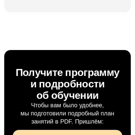
Цена растёт по мере приближения
даты курса, узнайте актуальную
стоимость сейчас:
Узнать стоимость
Стандарт
Доступ к записям курса:
доступ на время прохождения
Изучение уроков на учебной
платформе
Рабочая тетрадь к лекциям
Сертификат об обучении
в школе регулярного
менеджмента
х5 сессия вопрос-ответ с А.
Фридманом в составе
группы
Личная консультация А.
Фридмана, коучинговая