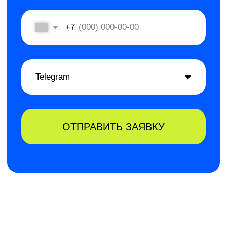
самостоятельных
и логически
связанных тем:
16 академических часов
Стратегический
менеджмент
Как обеспечить долгосрочное
и устойчивое развитие бизнеса
Подробнее
16 академических часов
Стратегический
маркетинг
Как обеспечить гибкое конкурентное