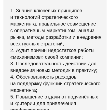
В период экономического роста
«люфты» просто снижают
показатели, а во время спада –
могут уже нанести серьёзный
ущерб вашему бизнесу.
Хотите ли вы в перспективе
передать бизнес? Наемному
директору? Детям?
Или сократить количество
рабочих часов? Это
не обязательно. Но если
вы рассматриваете
возможность, то как можно
передать «нечто», не имеющее
понятной и работающей
«матчасти»? Подключенное
лишь к вашей интуиции?
Нужно собрать одинаково