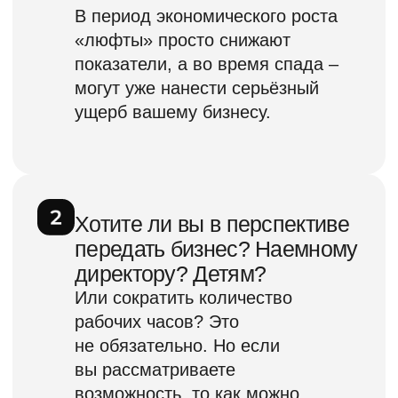
Специализация
Настройка корпоративного
управления и внедрение методик
профессиональной эксплуатации
сотрудников.
Стаж
33 года консультирую собственников
бизнеса и обучаю руководителей.
Стаж в бизнесе 38 лет
Статус
Управляющий партнёр
консалтинговой компании «Amadeus
Group», Рига, Латвия