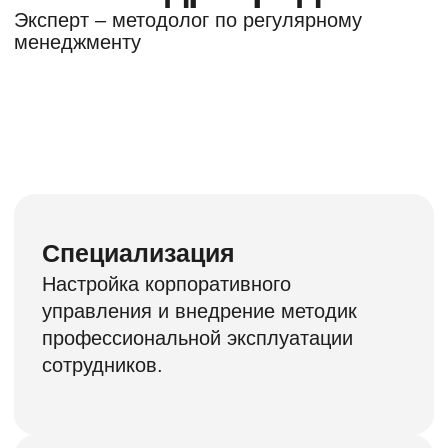
Договор публичной оферты
Политика конфиденциальности
Организатор мероприятия ИП Козин М.В.
Реквизиты.
Правила приобретения и возврата билетов для физ.
и юр. лиц
Способы оплаты
2005–
2026 © fridman.com.ru
Все права защищены.
ИП Козин М.В, ЦБТ «ЭКСПЕРТ»
Оплата счета (для юридических лиц)
или банковской картой через ПАО СБЕРБАНК