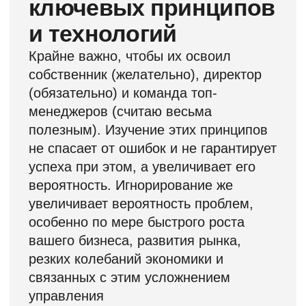
2. Аудит причин недостатков работы
«механизмов» своей компании;
3. Последовательность действий для
внедрения новых методик в практику;
4. Обоснованность расходов
на поддержку функции стратегического
маркетинга;
5. Повышение отдачи от подчинённых
и критерии для привлечения
профессионалов.
«Оперативный менеджмент: как
собрать и настроить "часовой
механизм" для оптимального
достижения целей бизнеса»
Собственники – да, директора –
необходимо, команда топ-
менеджеров – крайне желательно
Продолжительность: 16