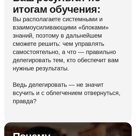
сильные стороны.
Изучить программу
Для построения
долгосрочно
успешного бизнеса в
любой сфере
существует
определённый набор
ключевых принципов
и технологий
Крайне важно, чтобы их освоил