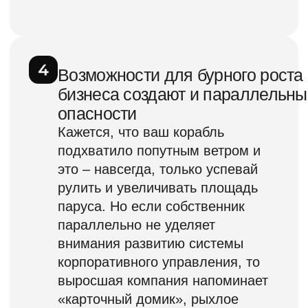
VIP
Доступ к записям курса:
7 месяцев после завершения
из 7-
ми
Изучение уроков на учебной
платформе
Рабочая тетрадь к лекциям
Сертификат об обучении
в школе регулярного
менеджмента
х8 сессии вопрос-ответ с А.
Фридманом в составе
группы
Личная консультация А.
Фридмана, коучинговая
сессия до 2-х часов
Цена растёт по мере приближения
даты курса, узнайте актуальную