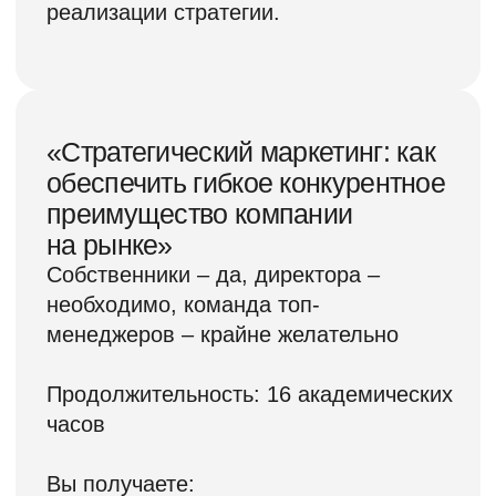
сформировать, настроить,
запустить и не забывать
корректировать систему
корпоративного управления.
Она у вас есть? В виде схемы,
рабочего чертежа или
интуитивного понимания? Могли
бы её нарисовать, или…? Ваши
подчинённые знают, как она
выглядит и по каким принципам
работает? Если вы и
подчинённые возьметесь эту
самую систему рисовать, то
будут ли похожи рисунки? Если
не уверены, то – насколько
хорошо может работать система
управления, если среди
руководителей нет единого
понимания о её конструкции,
элементной базе и функциях
каждого элемента? Неизбежны
большие «люфты».