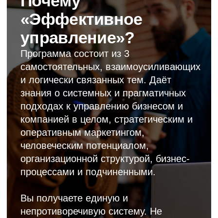
собственник (желательно), директор
(обязательно) и команда топ-
менеджеров (считаю весьма
полезным). Изучение этих принципов
не спасает от ошибок и не гарантирует
успеха при этом, а увеличивает его
вероятность. Игнорирование же
увеличивает вероятность проблем,
особенно по мере быстрого роста
вашего бизнеса, развития рынка,
резких колебаний экономики и
связанных с этим усложнением
управления
В программе
обучения: