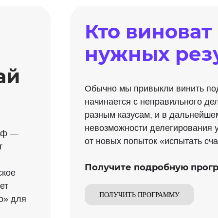
Кто виноват 
нужных рез
ай
Обычно мы привыкли винить под
начинается с неправильного де
разным казусам, и в дальнейше
невозможности делегирования 
иф —
от новых попыток «испытать сча
т
Получите подробную прог
ское
ет
ПОЛУЧИТЬ ПРОГРАММУ
о» для