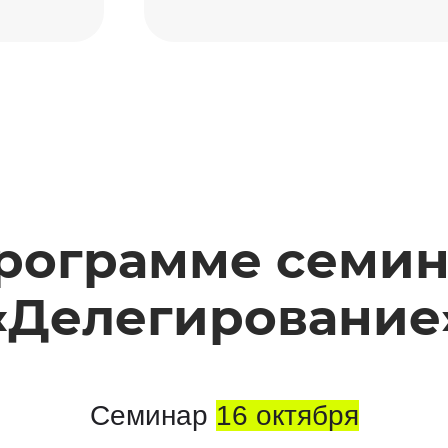
рограмме семи
«Делегирование
Семинар
16 октября