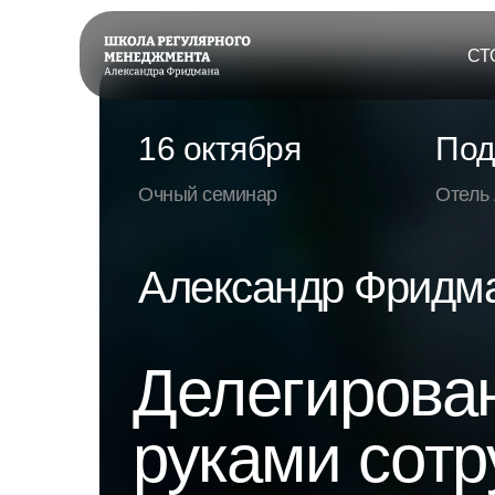
СТ
16 октября
Под
Очный семинар
Отель 
Александр Фридм
Делегирован
руками сотр