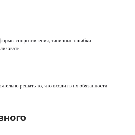
е формы сопротивления, типичные ошибки
ализовать
тельно решать то, что входит в их обязанности
вного